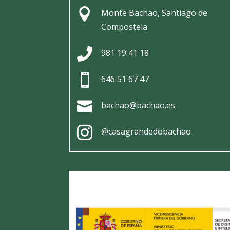

Monte Bachao, Santiago de
Compostela

981 19 41 18

646 51 67 47

bachao@bachao.es

@casagrandedobachao