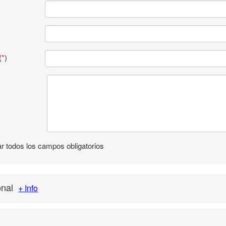
(
*
)
ar todos los campos obligatorios
onal
+ Info