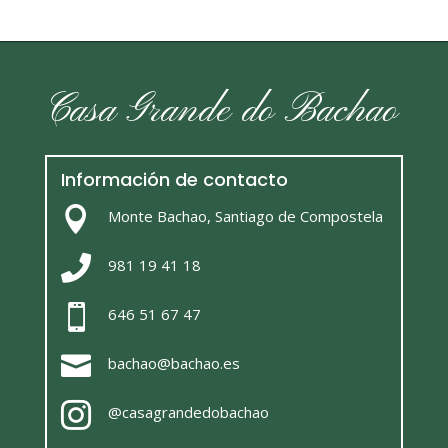
Casa Grande do Bachao
Información de contacto

Monte Bachao, Santiago de Compostela

981 19 41 18

646 51 67 47

bachao@bachao.es

@casagrandedobachao