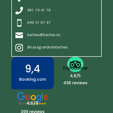

981 19 41 18

646 51 67 47

bachao@bachao.es

@casagrandedobachao

9,4
Tripadvisor
4,8/5
Booking.com
436 reviews
4,6/5
399 reviews