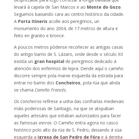
levará á capela de San Marcos e ao
Monte do Gozo
.
Seguimos baixando cara ao centro histórico da cidade.
A
Porta Itineris
acolle aos peregrinos, un
monumento do ano 2004, de 17 metros de altura e
feito en granito e bronce.
A poucos metros pódense recoñecer as antigas casas
do antigo barrio de S. Lázaro, onde desde o século XII
existía un
gran hospital
de peregrinos dedicado á
atención dos enfermos de lepra. Dende aquí o camiño
discorre sempre pola marxe esquerda da estrada para
entrar no barrio dos
Concheiros
, pola rúa que aínda
se chama
Camiño Francés
.
Os Concheiros
refírese a unha das confrarías medievais
máis poderosas de Santiago, na que se atopaban
aqueles artesáns que estaban autorizados para facer
as famosas
vieiras
. O Camiño entra agora no casco
histórico polo alto da rúa de S. Pedro, deixando á súa
esquerda a
Igrexa de
San Pedro de Fóra
e á dereita