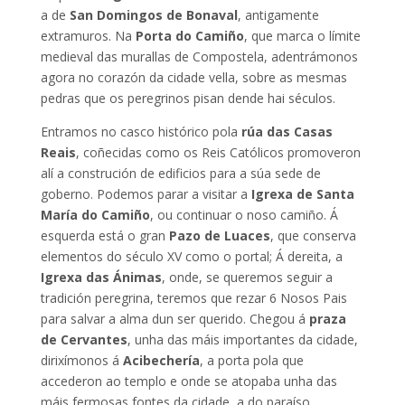
a de
San Domingos de Bonaval
, antigamente
extramuros. Na
Porta do Camiño
, que marca o límite
medieval das murallas de Compostela, adentrámonos
agora no corazón da cidade vella, sobre as mesmas
pedras que os peregrinos pisan dende hai séculos.
Entramos no casco histórico pola
rúa das Casas
Reais
, coñecidas como os Reis Católicos promoveron
alí a construción de edificios para a súa sede de
goberno. Podemos parar a visitar a
Igrexa de Santa
María do Camiño
, ou continuar o noso camiño. Á
esquerda está o gran
Pazo de Luaces
, que conserva
elementos do século XV como o portal; Á dereita, a
Igrexa das Ánimas
, onde, se queremos seguir a
tradición peregrina, teremos que rezar 6 Nosos Pais
para salvar a alma dun ser querido. Chegou á
praza
de Cervantes
, unha das máis importantes da cidade,
dirixímonos á
Acibechería
, a porta pola que
accederon ao templo e onde se atopaba unha das
máis fermosas fontes da cidade, a do paraíso,