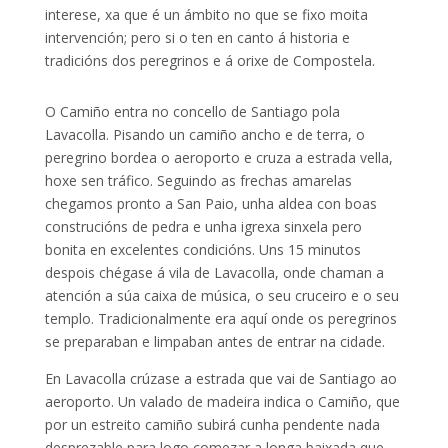
interese, xa que é un ámbito no que se fixo moita
intervención; pero si o ten en canto á historia e
tradicións dos peregrinos e á orixe de Compostela.
O Camiño entra no concello de Santiago pola
Lavacolla. Pisando un camiño ancho e de terra, o
peregrino bordea o aeroporto e cruza a estrada vella,
hoxe sen tráfico. Seguindo as frechas amarelas
chegamos pronto a San Paio, unha aldea con boas
construcións de pedra e unha igrexa sinxela pero
bonita en excelentes condicións. Uns 15 minutos
despois chégase á vila de Lavacolla, onde chaman a
atención a súa caixa de música, o seu cruceiro e o seu
templo. Tradicionalmente era aquí onde os peregrinos
se preparaban e limpaban antes de entrar na cidade.
En Lavacolla crúzase a estrada que vai de Santiago ao
aeroporto. Un valado de madeira indica o Camiño, que
por un estreito camiño subirá cunha pendente nada
desprezable para logo comezar a longa baixada que