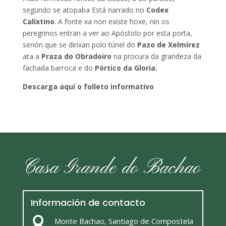
segundo se atopaba Está narrado no
Codex
Calixtino
. A fonte xa non existe hoxe, nin os
peregrinos entran a ver ao Apóstolo por esta porta,
senón que se dirixan polo túnel do
Pazo de Xelmírez
ata a
Praza do Obradoiro
na procura da grandeza da
fachada barroca e do
Pórtico da Gloria.
Descarga aquí o folleto informativo
Casa Grande do Bachao
Información de contacto

Monte Bachao, Santiago de Compostela