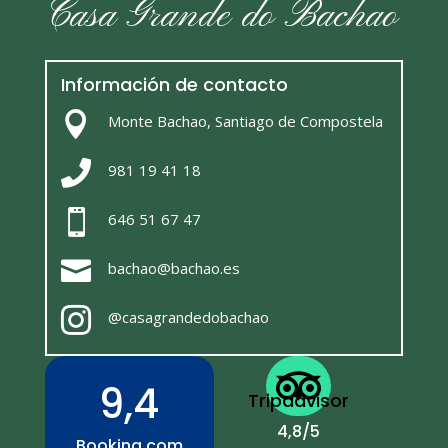
Casa Grande do Bachao
Información de contacto

Monte Bachao, Santiago de Compostela

981 19 41 18

646 51 67 47

bachao@bachao.es

@casagrandedobachao

9,4
Tripadvisor
4,8/5
Booking.com