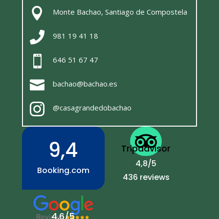

Monte Bachao, Santiago de Compostela

981 19 41 18

646 51 67 47

bachao@bachao.es

@casagrandedobachao

9,4
Tripadvisor
4,8/5
Booking.com
436 reviews
4,6/5